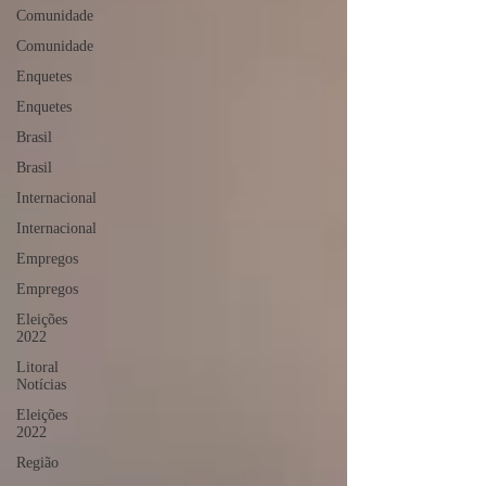
Comunidade
Comunidade
Enquetes
Enquetes
Brasil
Brasil
Internacional
Internacional
Empregos
Empregos
Eleições
2022
Litoral
Notícias
Eleições
2022
Região