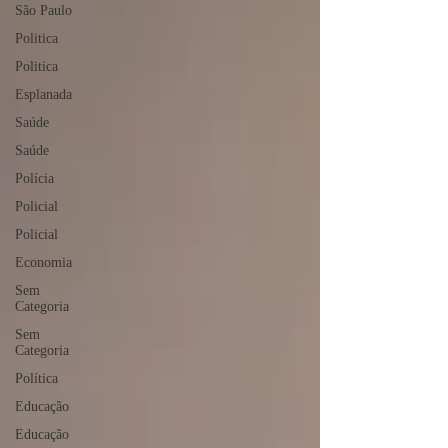
São Paulo
Politica
Politica
Esplanada
Saúde
Saúde
Polícia
Policial
Policial
Economia
Sem
Categoria
Sem
Categoria
Política
Educação
Educação