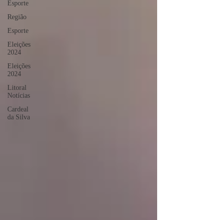
Esporte
Região
Esporte
Eleições
2024
Eleições
2024
Litoral
Notícias
Cardeal
da Silva