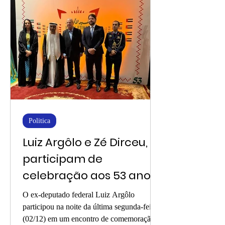
Politica
Luiz Argôlo e Zé Dirceu,
participam de
celebração aos 53 anos
de criação dos Emirados
O ex-deputado federal Luiz Argôlo
Árabes
participou na noite da última segunda-feira
(02/12) em um encontro de comemoração