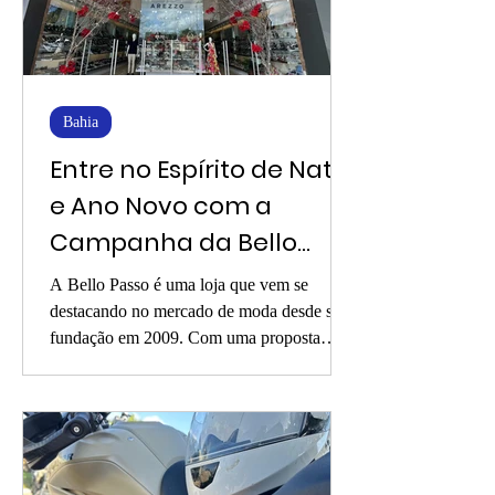
Bahia
Entre no Espírito de Natal
e Ano Novo com a
Campanha da Bello
Passo: Ganhe uma Ceia
A Bello Passo é uma loja que vem se
Exclusiva!
destacando no mercado de moda desde sua
fundação em 2009. Com uma proposta
inovadora, a loja se...