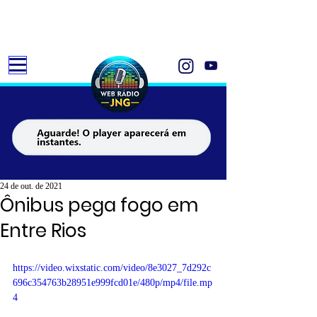
24 de out. de 2021
Ônibus pega fogo em
Entre Rios
https://video.wixstatic.com/video/8e3027_7d292c
696c354763b28951e999fcd01e/480p/mp4/file.mp
4