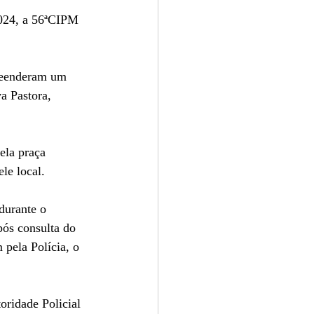
024, a 56ªCIPM 
a Pastora, 
ela praça 
le local.
durante o 
pós consulta do 
 pela Polícia, o 
oridade Policial 