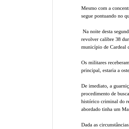
Mesmo com a concentra
segue pontuando no qu
 Na noite desta segunda(12), Policiais Militares do 2º Pelotão - Cardeal da Silva apreenderam um 
revolver calibre 38 du
município de Cardeal d
Os militares recebera
principal, estaria a o
De imediato, a guarniç
procedimento de busca 
histórico criminal do 
abordado tinha um Man
Dada as circunstâncias