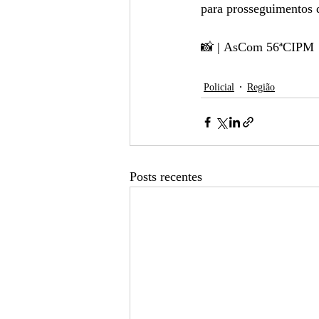
para prosseguimentos d
📸 | AsCom 56ªCIPM
Policial
Região
Posts recentes