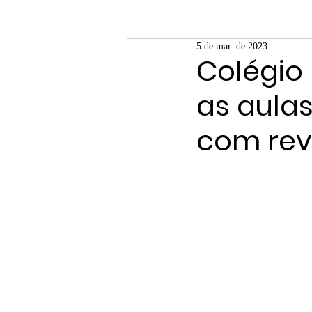
5 de mar. de 2023
Colégio
as aulas
com rev