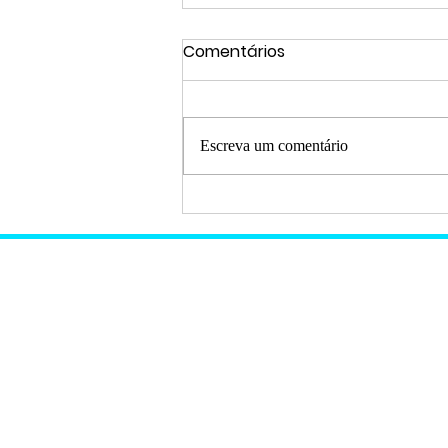
Comentários
Escreva um comentário
Uneb abre mais de 6 mil
vagas para 2025;
inscrições vão até
outubro