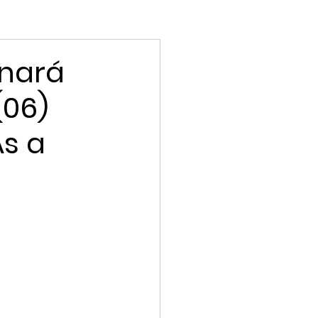
rnará
(06)
s a