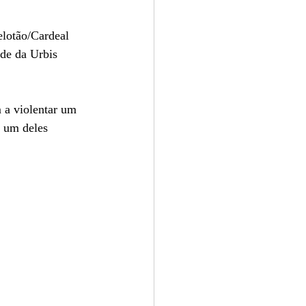
elotão/Cardeal 
de da Urbis 
 a violentar um 
o um deles 