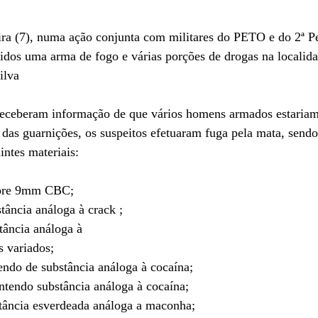
eira (7), numa ação conjunta com militares do PETO e do 2ª P
idos uma arma de fogo e várias porções de drogas na localida
ilva 
 receberam informação de que vários homens armados estariam
das guarnições, os suspeitos efetuaram fuga pela mata, send
ntes materiais: 
ibre 9mm CBC;
tância análoga à crack ;  
tância análoga à
 variados;  
ndo de substância análoga à cocaína;  
tendo substância análoga à cocaína; 
tância esverdeada análoga a maconha; 