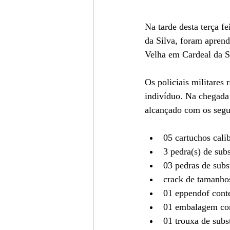
Na tarde desta terça f
da Silva, foram aprend
Velha em Cardeal da S
Os policiais militares
indivíduo. Na chegada 
alcançado com os segui
05 cartuchos cal
3 pedra(s) de subs
03 pedras de subs
crack de tamanhos
01 eppendof conte
01 embalagem con
01 trouxa de subs