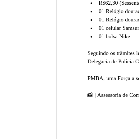
R$62,30 (Sessenta 
01 Relógio dourad
01 Relógio doura
01 celular Samsun
01 bolsa Nike
Seguindo os trâmites l
Delegacia de Polícia C
PMBA, uma Força a se
📸 | Assessoria de C