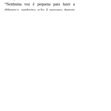
“Nenhuma voz é pequena para fazer a 
diferença, nenhuma ação é pequena demais 
para transformar a vida de crianças e 
adolescentes, o futuro é sempre hoje, 
amanhã será tarde.”
Valdo – 103
Valdo Santos, tem 28 anos, formado em 
Técnico em Eletromecânica, estudante de 
odontologia e atual conselheiro tutelar.
“Proteção, defesa e garantia dos direitos das 
crianças e dos adolescentes. 
#103pracontinuaroutravez
”
Por: Portal Entre Rios News