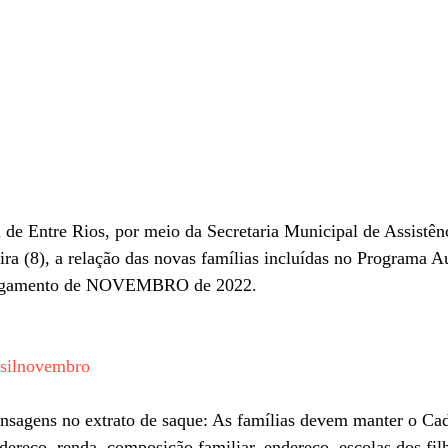
 de Entre Rios, por meio da Secretaria Municipal de Assistênc
ira (8), a relação das novas famílias incluídas no Programa Au
 pagamento de NOVEMBRO de 2022.
rasilnovembro
agens no extrato de saque: As famílias devem manter o Cad
dereço, renda, composição familiar, endereço, escolas dos filh