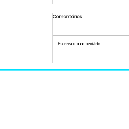
Comentários
Escreva um comentário
Entre Rios sedia encontro
da primeira Câmara
Temática de Cultura do
Litoral Norte e Agreste
Baiano