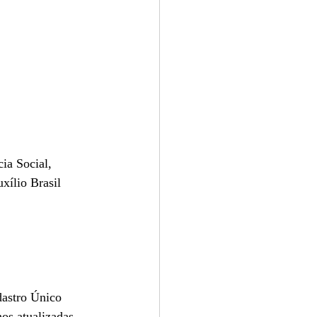
ia Social, 
xílio Brasil 
astro Único 
os atualizadas 