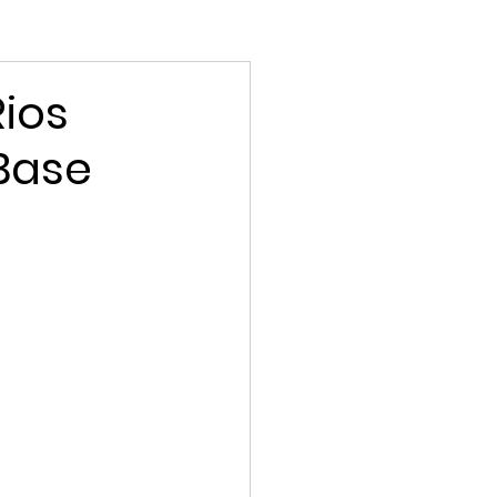
Rios
 Base