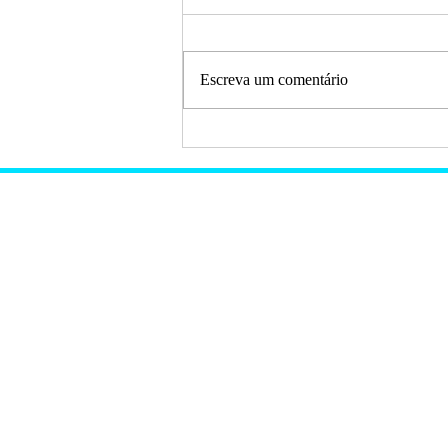
Escreva um comentário
Primeira Etapa do Pedal
Desafio da Baixada 2024
foi sediado em Entre Rios-
BA