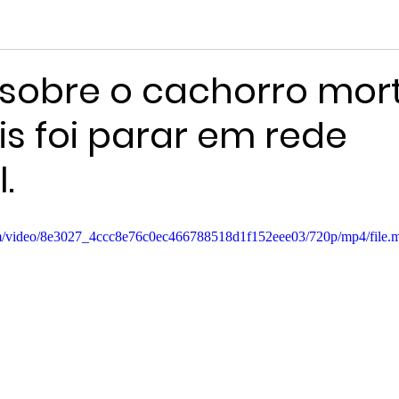
 sobre o cachorro mor
is foi parar em rede
.
.com/video/8e3027_4ccc8e76c0ec466788518d1f152eee03/720p/mp4/file.