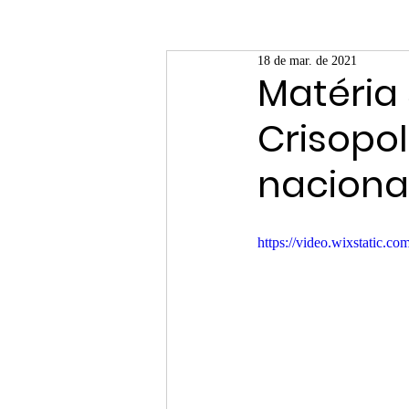
18 de mar. de 2021
Matéria
Crisopol
nacional
https://video.wixstatic