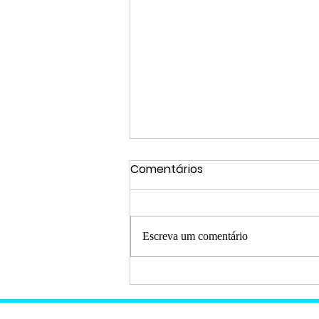
Comentários
Escreva um comentário
Entre no Espírito de Natal e
Ano Novo com a
Campanha da Bello Passo: