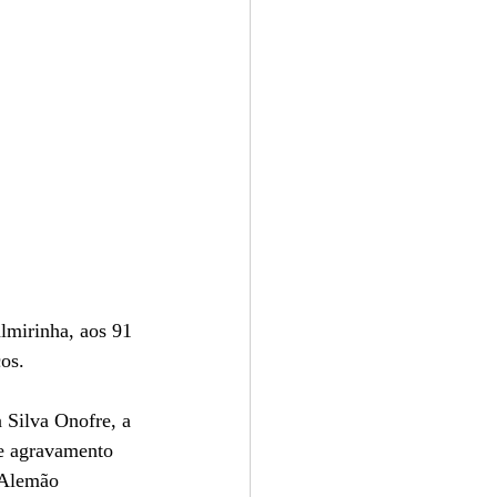
lmirinha, aos 91 
os.
de agravamento 
 Alemão 