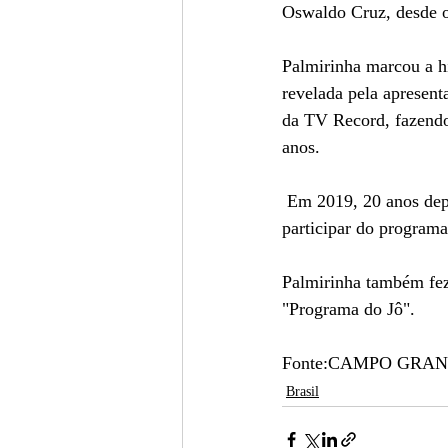
Oswaldo Cruz, desde o 
Palmirinha marcou a hi
revelada pela apresen
da TV Record, fazendo 
anos.
 Em 2019, 20 anos depois do início da parceria com Ana Maria, Palmirinha foi convidada para 
participar do program
Palmirinha também fez
"Programa do Jô". 
Fonte:CAMPO GRA
Brasil