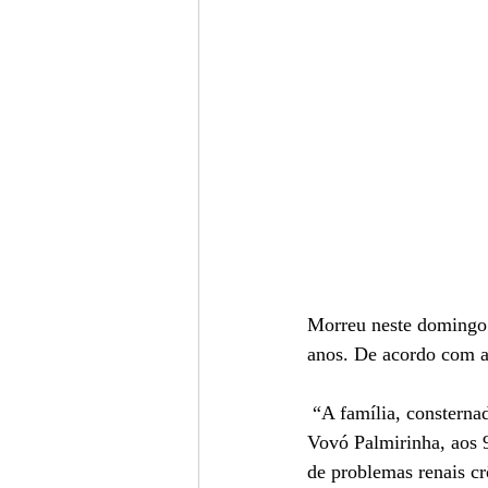
Morreu neste domingo 
anos. De acordo com a
 “A família, consternada e inconsolável, comunica o falecimento de Palmira Nery da Silva Onofre, a 
Vovó Palmirinha, aos 
de problemas renais cr