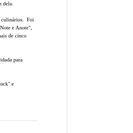
m dela.
culinários.  Foi 
Note e Anote", 
ais de cinco 
uck" e 