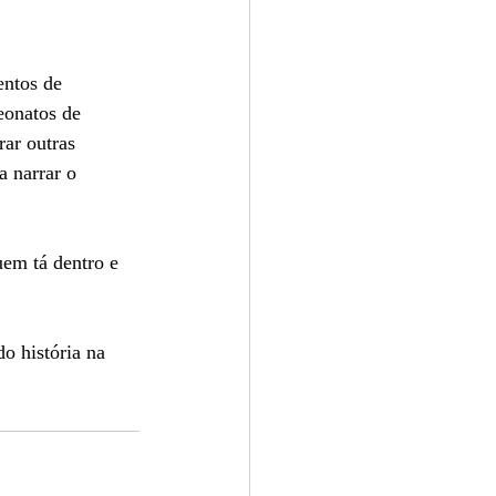
entos de 
eonatos de 
ar outras 
 narrar o 
uem tá dentro e 
o história na 