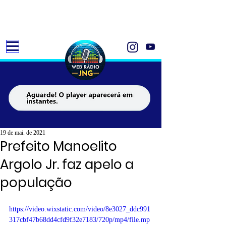
19 de mai. de 2021
Prefeito Manoelito
Argolo Jr. faz apelo a
população
https://video.wixstatic.com/video/8e3027_ddc991
317cbf47b68dd4cfd9f32e7183/720p/mp4/file.mp