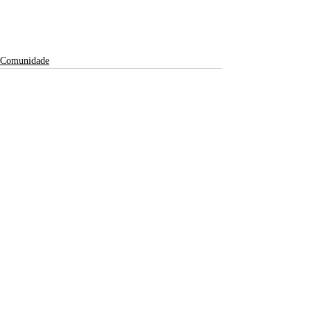
Comunidade
Posts recentes
Ver tudo