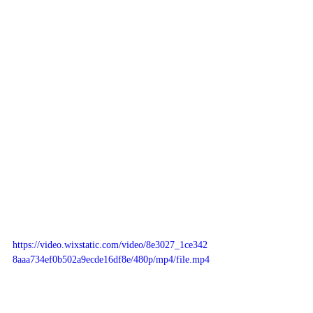
https://video.wixstatic.com/video/8e3027_1ce342
8aaa734ef0b502a9ecde16df8e/480p/mp4/file.mp4