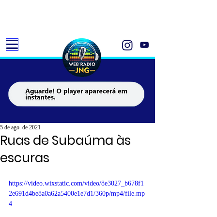
5 de ago. de 2021
Ruas de Subaúma às
escuras
https://video.wixstatic.com/video/8e3027_b678f1
2e691d4be8a0a62a5400e1e7d1/360p/mp4/file.mp
4