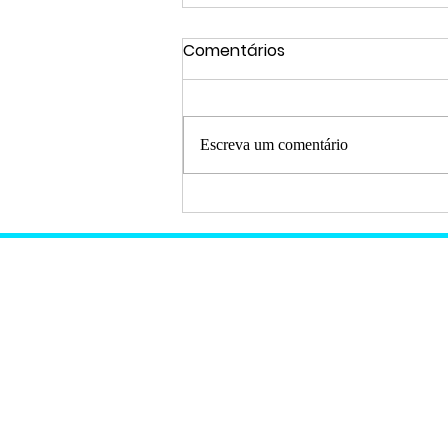
Comentários
Escreva um comentário
Sem saber que estava
grávida, mulher dá à luz
em casa com ajuda do
Samu em Porto de Sauípe