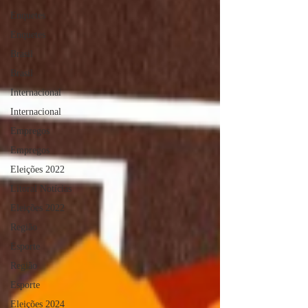
Enquetes
Enquetes
Brasil
Brasil
Internacional
Internacional
Empregos
Empregos
Eleições 2022
Litoral Notícias
Eleições 2022
Região
Esporte
Região
Esporte
Eleições 2024