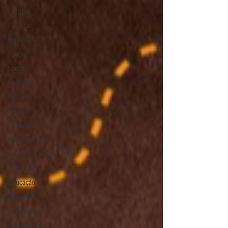
Politica
Politica
Esplanada
Saúde
Saúde
Polícia
Policial
Policial
Economia
Sem Categoria
Sem Categoria
Política
Educação
Educação
Comunidade
Comunidade